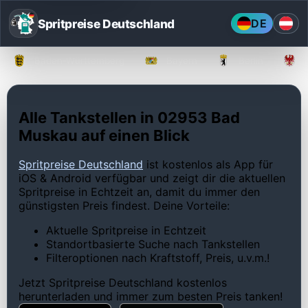
Spritpreise Deutschland
DE
Baden-Württemberg
Bayern
Berlin
Alle Tankstellen in 02953 Bad
Muskau auf einen Blick
Spritpreise Deutschland
ist kostenlos als App für
iOS & Android verfügbar und zeigt dir die aktuellen
Spritpreise in Echtzeit an, damit du immer den
günstigsten Preis findest. Deine Vorteile:
Aktuelle Spritpreise in Echtzeit
Standortbasierte Suche nach Tankstellen
Filteroptionen nach Kraftstoff, Preis, u.v.m.!
Jetzt Spritpreise Deutschland kostenlos
herunterladen und immer zum besten Preis tanken!