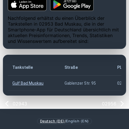
Nachfolgend erhältst du einen Überblick der
Tankstellen in 02953 Bad Muskau, die in der
Smartphone-App für Deutschland übersichtlich mit
aktuellen Preisinformationen, Trends, Statistiken
und Wissenswertem aufbereitet sind:
Tankstelle
Straße
PLZ
Gulf Bad Muskau
Gablenzer Str. 95
02953
02943
02956
Deutsch (DE)
/
English (EN)