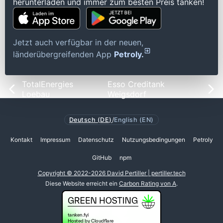
herunterladen und immer zum besten Preis tanken!
Jetzt auch verfügbar in der neuen,
länderübergreifenden App
Petroly.
TotalEnergies
Esso Creditank
Loebau
Weigsdorf
Deutsch (DE)
/
English (EN)
Kontakt
Impressum
Datenschutz
Nutzungsbedingungen
Petroly
GitHub
npm
Copyright © 2022-2026 David Pertiller | pertiller.tech
Diese Website erreicht ein
Carbon Rating von A
.