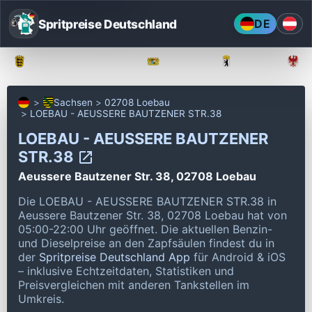
Spritpreise Deutschland
DE
Baden-Württemberg
Bayern
Berlin
Sachsen
02708 Loebau
LOEBAU - AEUSSERE BAUTZENER STR.38
LOEBAU - AEUSSERE BAUTZENER
STR.38
Aeussere Bautzener Str. 38, 02708 Loebau
Die LOEBAU - AEUSSERE BAUTZENER STR.38 in
Aeussere Bautzener Str. 38, 02708 Loebau hat von
05:00-22:00 Uhr geöffnet.
Die aktuellen Benzin-
und Dieselpreise an den Zapfsäulen findest du in
der
Spritpreise Deutschland App
für Android & iOS
– inklusive Echtzeitdaten, Statistiken und
Preisvergleichen mit anderen Tankstellen im
Umkreis.