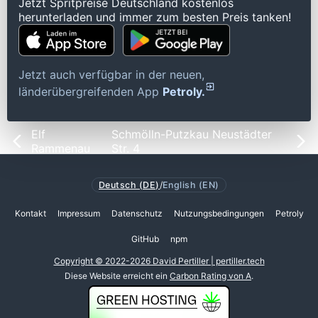
Jetzt Spritpreise Deutschland kostenlos
herunterladen und immer zum besten Preis tanken!
Jetzt auch verfügbar in der neuen,
länderübergreifenden App
Petroly.
Elf
Schmölln-Putzkau Neustädter
Rammenau
Str. 4
Deutsch (DE)
/
English (EN)
Kontakt
Impressum
Datenschutz
Nutzungsbedingungen
Petroly
GitHub
npm
Copyright © 2022-2026 David Pertiller | pertiller.tech
Diese Website erreicht ein
Carbon Rating von A
.