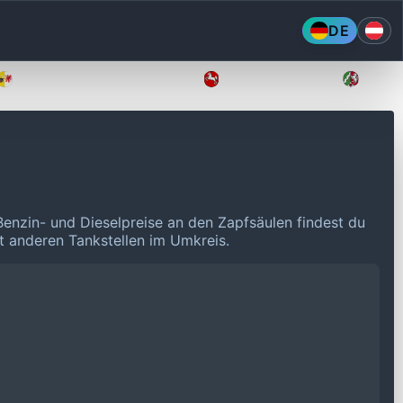
DE
Mecklenburg-Vorpommern
Niedersachsen
Nordr
Benzin- und Dieselpreise an den Zapfsäulen findest du
it anderen Tankstellen im Umkreis.