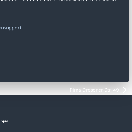
tensupport
Pirna Dresdner Str. 49
npm