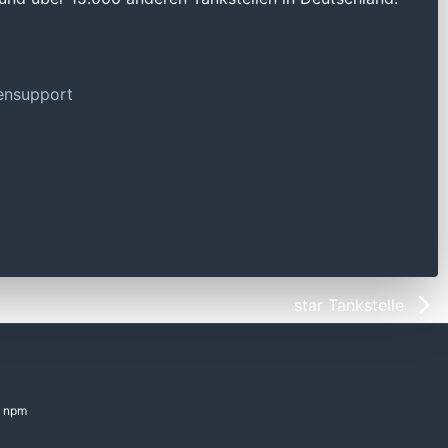
tensupport
star Tankstelle
npm