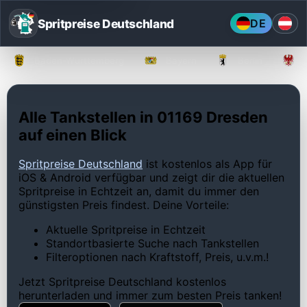
Spritpreise Deutschland
DE
Baden-Württemberg
Bayern
Berlin
Alle Tankstellen in 01169 Dresden
auf einen Blick
Spritpreise Deutschland
ist kostenlos als App für
iOS & Android verfügbar und zeigt dir die aktuellen
Spritpreise in Echtzeit an, damit du immer den
günstigsten Preis findest. Deine Vorteile:
Aktuelle Spritpreise in Echtzeit
Standortbasierte Suche nach Tankstellen
Filteroptionen nach Kraftstoff, Preis, u.v.m.!
Jetzt Spritpreise Deutschland kostenlos
herunterladen und immer zum besten Preis tanken!