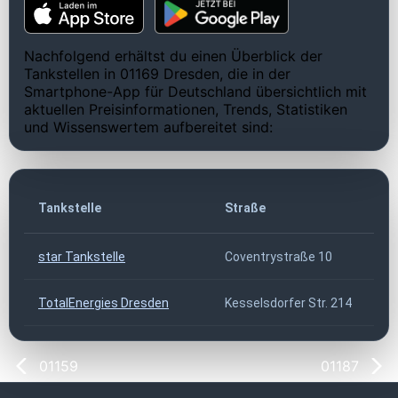
Nachfolgend erhältst du einen Überblick der
Tankstellen in 01169 Dresden, die in der
Smartphone-App für Deutschland übersichtlich mit
aktuellen Preisinformationen, Trends, Statistiken
und Wissenswertem aufbereitet sind:
Tankstelle
Straße
star Tankstelle
Coventrystraße 10
TotalEnergies Dresden
Kesselsdorfer Str. 214
01159
01187