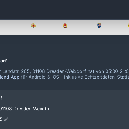
Brandenburg
Bremen
Hamburg
Hessen
orf
r Landstr. 265, 01108 Dresden-Weixdorf hat von 05:00-21:
hland App
für Android & iOS – inklusive Echtzeitdaten, Stati
f
 01108 Dresden-Weixdorf
E5 ✅