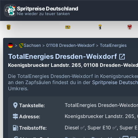
Spritpreise Deutschland
Nie wieder zu teuer tanken
Baden-Württemberg
Bayern
Berlin
Sachsen
01108 Dresden-Weixdorf
TotalEnergies
TotalEnergies Dresden-Weixdorf
Koenigsbruecker Landstr. 265, 01108 Dresden-Weixd
Die TotalEnergies Dresden-Weixdorf in Koenigsbruecke
an den Zapfsäulen findest du in der
Spritpreise Deutsc
Umkreis.
TotalEnergies Dresden-Weixdor
Tankstelle:
Koenigsbruecker Landstr. 265,
Adresse:
Diesel ✅, Super E10 ✅, Super 
Treibstoffe: