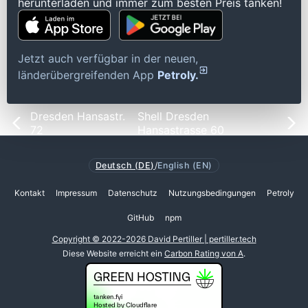
herunterladen und immer zum besten Preis tanken!
Jetzt auch verfügbar in der neuen,
länderübergreifenden App
Petroly.
Dresden Hansastr.
Shell Dresden
72
Hansastrasse 60
Deutsch (DE)
/
English (EN)
Kontakt
Impressum
Datenschutz
Nutzungsbedingungen
Petroly
GitHub
npm
Copyright © 2022-2026 David Pertiller | pertiller.tech
Diese Website erreicht ein
Carbon Rating von A
.