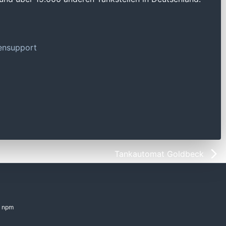
tensupport
Tankautomat Goldbeck
npm