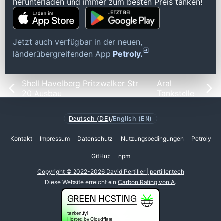
herunterladen und immer zum besten Preis tanken!
Jetzt auch verfügbar in der neuen,
länderübergreifenden App
Petroly.
Shell Havelberg Pritzwalker Str
Aral
20 Ausbau
Tankstelle
Deutsch (DE)
/
English (EN)
Kontakt
Impressum
Datenschutz
Nutzungsbedingungen
Petroly
GitHub
npm
Copyright © 2022-2026 David Pertiller | pertiller.tech
Diese Website erreicht ein
Carbon Rating von A
.