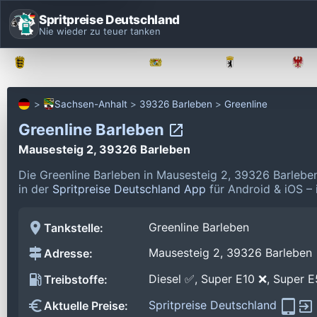
Spritpreise Deutschland
Nie wieder zu teuer tanken
Baden-Württemberg
Bayern
Berlin
Sachsen-Anhalt
39326 Barleben
Greenline
Greenline Barleben
Mausesteig 2, 39326 Barleben
Die Greenline Barleben in Mausesteig 2, 39326 Barlebe
in der
Spritpreise Deutschland App
für Android & iOS – 
Greenline Barleben
Tankstelle:
Mausesteig 2, 39326 Barleben
Adresse:
Diesel ✅, Super E10 ❌, Super 
Treibstoffe:
Spritpreise Deutschland
Aktuelle Preise: