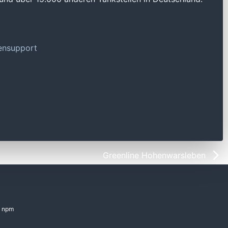
tensupport
Greenline Hohenwarsleben
npm