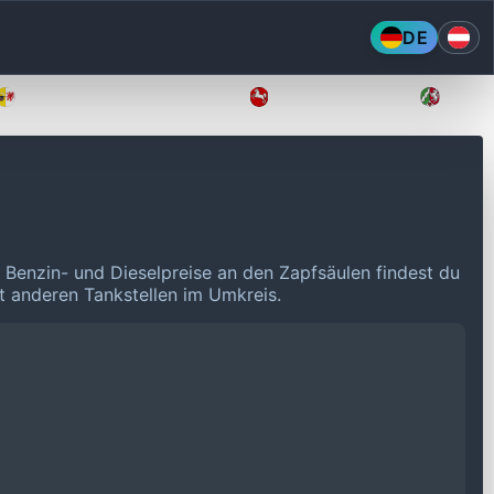
DE
Mecklenburg-Vorpommern
Niedersachsen
Nordr
n Benzin- und Dieselpreise an den Zapfsäulen findest du
it anderen Tankstellen im Umkreis.