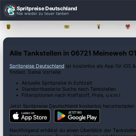
Spritpreise Deutschland
Nie wieder zu teuer tanken
Baden-Württemberg
Bayern
Berlin
Alle Tankstellen in 06721 Meineweh OT
Spritpreise Deutschland
ist kostenlos als App für iOS &
findest. Deine Vorteile:
Aktuelle Spritpreise in Echtzeit
Standortbasierte Suche nach Tankstellen
Filteroptionen nach Kraftstoff, Preis, u.v.m.!
Jetzt Spritpreise Deutschland kostenlos herunterladen
Nachfolgend erhältst du einen Überblick der Tankstell