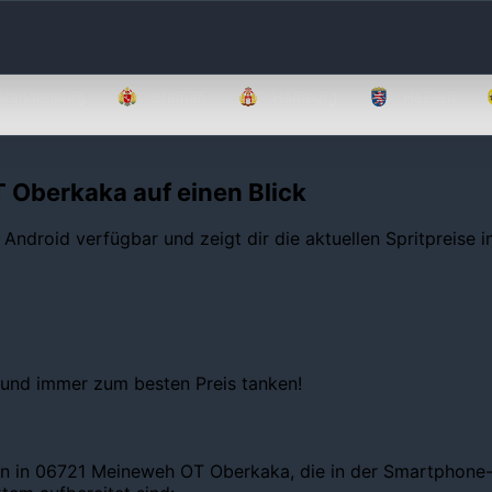
Brandenburg
Bremen
Hamburg
Hessen
 Oberkaka auf einen Blick
 Android verfügbar und zeigt dir die aktuellen Spritpreise 
 und immer zum besten Preis tanken!
en in 06721 Meineweh OT Oberkaka, die in der Smartphone-A