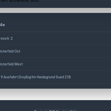
tem aufbereitet sind:
aße
esstr. 2
Osterfeld Ost
Osterfeld West
 9 Ausfahrt Droyßig/Im Heidegrund Sued 21B