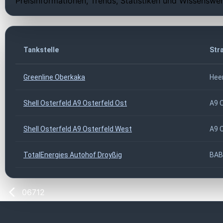
Preisinformationen, Trends, Statistiken und Wissenswer
Tankstelle
Str
Greenline Oberkaka
Heer
Shell Osterfeld A9 Osterfeld Ost
A9 
Shell Osterfeld A9 Osterfeld West
A9 
TotalEnergies Autohof Droyßig
BAB
06712