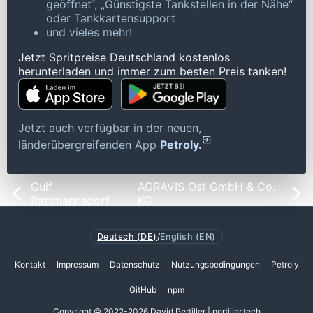
geöffnet“, „Günstigste Tankstellen in der Nähe“
oder Tankkartensupport
und vieles mehr!
Jetzt Spritpreise Deutschland kostenlos
herunterladen und immer zum besten Preis tanken!
Jetzt auch verfügbar in der neuen,
länderübergreifenden App
Petroly.
Gulf
AGRAVIS Ost GmbH & Co.
Rattmannsdorf
KG
Deutsch (DE)
/
English (EN)
Kontakt
Impressum
Datenschutz
Nutzungsbedingungen
Petroly
GitHub
npm
Copyright © 2022-2026 David Pertiller | pertiller.tech