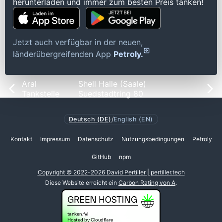
herunterladen und immer zum besten Preis tanken!
Jetzt auch verfügbar in der neuen,
länderübergreifenden App
Petroly.
Aral
Shell Halle (Saale)
Tankstelle
Suedstadtring 80
Deutsch (DE)
/
English (EN)
Kontakt
Impressum
Datenschutz
Nutzungsbedingungen
Petroly
GitHub
npm
Copyright © 2022-2026 David Pertiller | pertiller.tech
Diese Website erreicht ein
Carbon Rating von A
.