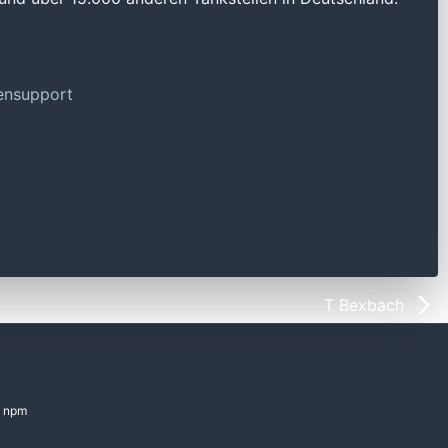
tensupport
T Bexbach
npm