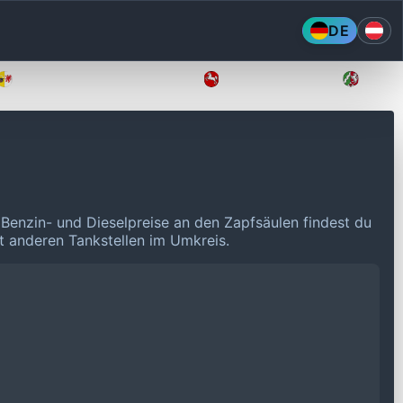
DE
Mecklenburg-Vorpommern
Niedersachsen
Nordr
 Benzin- und Dieselpreise an den Zapfsäulen findest du
it anderen Tankstellen im Umkreis.