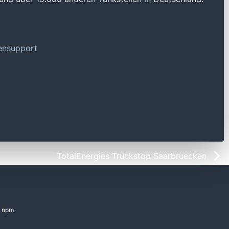
tensupport
TotalEnergies Truckstop Saarbruecken
npm