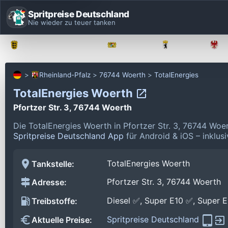
Spritpreise Deutschland
Nie wieder zu teuer tanken
Baden-Württemberg
Bayern
Berlin
Rheinland-Pfalz
76744 Woerth
TotalEnergies
TotalEnergies Woerth
Pfortzer Str. 3, 76744 Woerth
Die TotalEnergies Woerth in Pfortzer Str. 3, 76744 Wo
Spritpreise Deutschland App
für Android & iOS – inklus
TotalEnergies Woerth
Tankstelle:
Pfortzer Str. 3, 76744 Woerth
Adresse:
Diesel ✅, Super E10 ✅, Super 
Treibstoffe:
Spritpreise Deutschland
Aktuelle Preise: