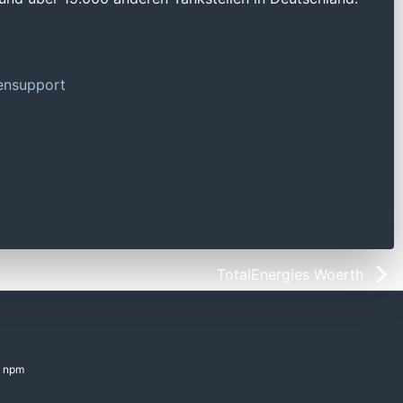
tensupport
TotalEnergies Woerth
npm