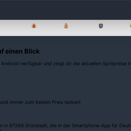
Brandenburg
Bremen
Hamburg
Hessen
f einen Blick
 Android verfügbar und zeigt dir die aktuellen Spritpreise 
 und immer zum besten Preis tanken!
n in 67269 Grünstadt, die in der Smartphone-App für Deutsc