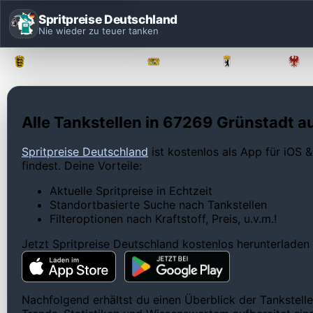
Spritpreise Deutschland
Nie wieder zu teuer tanken
Baden-Württemberg
Bayern
Berlin
Alle Tankstellen in 67269 Grünstadt au
Spritpreise Deutschland
ist kostenlos als App für iOS &
findest. Deine Vorteile:
Aktuelle Spritpreise in Echtzeit
Standortbasierte Suche nach Tankstellen
Filteroptionen nach Kraftstoff, Preis, u.v.m.!
Jetzt Spritpreise Deutschland kostenlos herunterladen
Nachfolgend erhältst du einen Überblick der Tankstelle