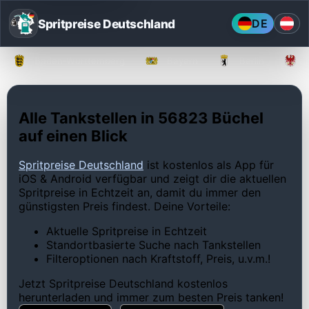
Spritpreise Deutschland
DE
Baden-Württemberg
Bayern
Berlin
Alle Tankstellen in 56823 Büchel
auf einen Blick
Spritpreise Deutschland
ist kostenlos als App für
iOS & Android verfügbar und zeigt dir die aktuellen
Spritpreise in Echtzeit an, damit du immer den
günstigsten Preis findest. Deine Vorteile:
Aktuelle Spritpreise in Echtzeit
Standortbasierte Suche nach Tankstellen
Filteroptionen nach Kraftstoff, Preis, u.v.m.!
Jetzt Spritpreise Deutschland kostenlos
herunterladen und immer zum besten Preis tanken!