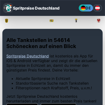
Spritpreise Deutschland
DE
Baden-Württemberg
Bayern
Berlin
Alle Tankstellen in 54614
Schönecken auf einen Blick
Spritpreise Deutschland
ist kostenlos als App für
iOS & Android verfügbar und zeigt dir die aktuellen
Spritpreise in Echtzeit an, damit du immer den
günstigsten Preis findest. Deine Vorteile:
Aktuelle Spritpreise in Echtzeit
Standortbasierte Suche nach Tankstellen
Filteroptionen nach Kraftstoff, Preis, u.v.m.!
Jetzt Spritpreise Deutschland kostenlos
herunterladen und immer zum besten Preis tanken!