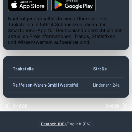
Nachfolgend erhältst du einen Überblick der
Tankstellen in 54614 Schönecken, die in der
Smartphone-App für Deutschland übersichtlich mit
aktuellen Preisinformationen, Trends, Statistiken
und Wissenswertem aufbereitet sind:
Tankstelle
Straße
Raiffeisen-Waren-GmbH Westeifel
Lindenstr. 24a
54608
54619
Deutsch (DE)
/
English (EN)