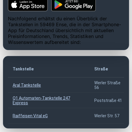
Nachfolgend erhältst du einen Überblick der
Tankstellen in 59469 Ense, die in der Smartphone-
App für Deutschland übersichtlich mit aktuellen
Preisinformationen, Trends, Statistiken und
Wissenswertem aufbereitet sind:
Tankstelle
Straße
Werler Straße
Aral Tankstelle
56
Q1 Automaten-Tankstelle 247
Poststraße 41
Express
Raiffeisen Vital eG
Werler Str. 57