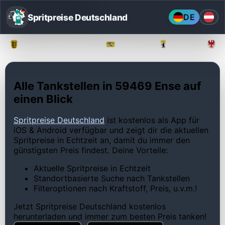
Spritpreise Deutschland
DE
Baden-Württemberg
Bayern
Berlin
Alle Tankstellen in 59469 Ense auf
einen Blick
Spritpreise Deutschland
ist kostenlos als App für
iOS & Android verfügbar und zeigt dir die aktuellen
Spritpreise in Echtzeit an, damit du immer den
günstigsten Preis findest. Deine Vorteile:
Aktuelle Spritpreise in Echtzeit
Standortbasierte Suche nach Tankstellen
Filteroptionen nach Kraftstoff, Preis, u.v.m.!
Jetzt Spritpreise Deutschland kostenlos
herunterladen und immer zum besten Preis tanken!