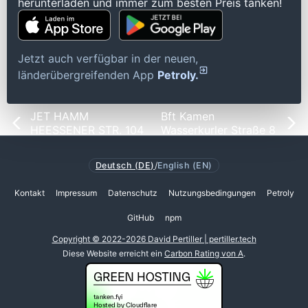
herunterladen und immer zum besten Preis tanken!
Jetzt auch verfügbar in der neuen,
länderübergreifenden App
Petroly.
JET HAMM
Bft Kamen
HEESSENER STR. 104
Wasserkurler Straße 8
Deutsch (DE)
/
English (EN)
Kontakt
Impressum
Datenschutz
Nutzungsbedingungen
Petroly
GitHub
npm
Copyright © 2022-2026 David Pertiller | pertiller.tech
Diese Website erreicht ein
Carbon Rating von A
.