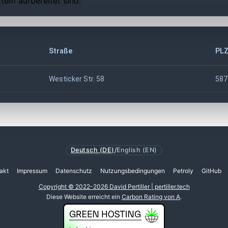
tem aufbereitet sind:
Straße
PL
Westicker Str. 58
587
Deutsch (DE)
/
English (EN)
akt
Impressum
Datenschutz
Nutzungsbedingungen
Petroly
GitHub
Copyright © 2022-2026 David Pertiller | pertiller.tech
Diese Website erreicht ein
Carbon Rating von A
.