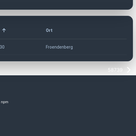
Z
Ort
30
Froendenberg
58739
npm