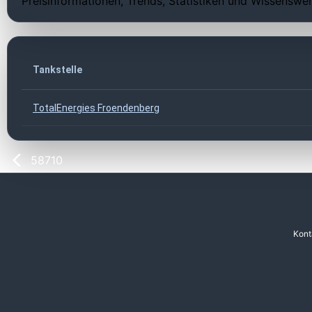
Preisinformationen, Trends, Statistiken und Wissenswer
Tankstelle
TotalEnergies Froendenberg
58710
Kont