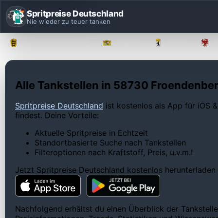
Spritpreise Deutschland
Nie wieder zu teuer tanken
Baden-Württemberg
Bayern
Berlin
Alle Tankstellen in 58730 Froendenber
Spritpreise Deutschland
ist kostenlos als App für iOS &
findest. Deine Vorteile:
Aktuelle Spritpreise in Echtzeit
Standortbasierte Suche nach Tankstellen
Filteroptionen nach Kraftstoff, Preis, u.v.m.!
Jetzt Spritpreise Deutschland kostenlos herunterladen
Nachfolgend erhältst du einen Überblick der Tankstell