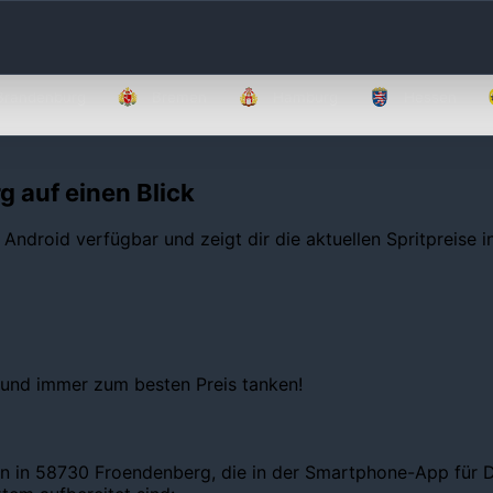
Brandenburg
Bremen
Hamburg
Hessen
g auf einen Blick
 Android verfügbar und zeigt dir die aktuellen Spritpreise 
 und immer zum besten Preis tanken!
en in 58730 Froendenberg, die in der Smartphone-App für De