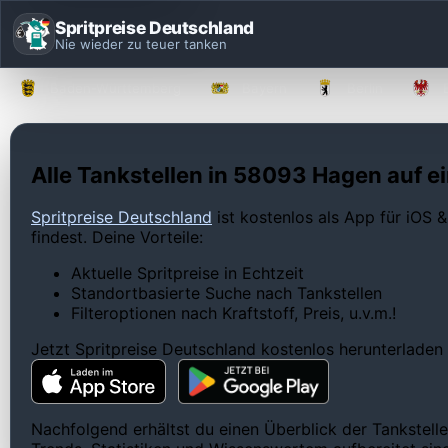
Spritpreise Deutschland
Nie wieder zu teuer tanken
Baden-Württemberg
Bayern
Berlin
Alle Tankstellen in 58093 Hagen auf ei
Spritpreise Deutschland
ist kostenlos als App für iOS &
findest. Deine Vorteile:
Aktuelle Spritpreise in Echtzeit
Standortbasierte Suche nach Tankstellen
Filteroptionen nach Kraftstoff, Preis, u.v.m.!
Jetzt Spritpreise Deutschland kostenlos herunterladen
Nachfolgend erhältst du einen Überblick der Tankstell