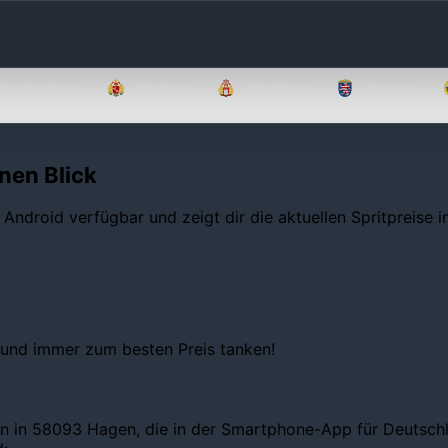
Brandenburg
Bremen
Hamburg
Hessen
nen Blick
 Android verfügbar und zeigt dir die aktuellen Spritpreise 
 und immer zum besten Preis tanken!
en in 58093 Hagen, die in der Smartphone-App für Deutschla