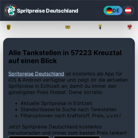
Spritpreise Deutschland
DE
Baden-Württemberg
Bayern
Berlin
Alle Tankstellen in 57223 Kreuztal
auf einen Blick
Spritpreise Deutschland
ist kostenlos als App für
iOS & Android verfügbar und zeigt dir die aktuellen
Spritpreise in Echtzeit an, damit du immer den
günstigsten Preis findest. Deine Vorteile:
Aktuelle Spritpreise in Echtzeit
Standortbasierte Suche nach Tankstellen
Filteroptionen nach Kraftstoff, Preis, u.v.m.!
Jetzt Spritpreise Deutschland kostenlos
herunterladen und immer zum besten Preis tanken!