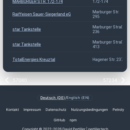
MARBURGER STR. 172-174
172-174
Marburger Str.
Raiffeisen Sauer-Siegerland eG
295
Marburger Straße
star Tankstelle
236
Marburger Straße
star Tankstelle
413
TotalEnergies Kreuztal
Hagener Str. 237
57080
57234
Deutsch (DE)
/
English (EN)
Kontakt
Impressum
Datenschutz
Nutzungsbedingungen
Petroly
GitHub
npm
Copyright © 2022-2026 David Pertiller | pertiller.tech