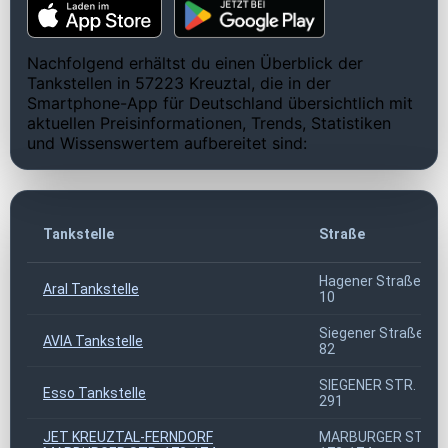
Nachfolgend erhältst du einen Überblick der
Tankstellen in 57223 Kreuztal, die in der
Smartphone-App für Deutschland übersichtlich mit
aktuellen Preisinformationen, Trends, Statistiken
und Wissenswertem aufbereitet sind:
Tankstelle
Straße
Hagener Straße
Aral Tankstelle
10
Siegener Straße
AVIA Tankstelle
82
SIEGENER STR.
Esso Tankstelle
291
JET KREUZTAL-FERNDORF
MARBURGER STR.