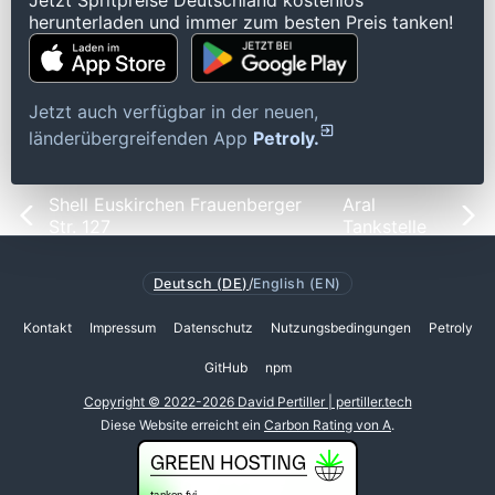
Jetzt Spritpreise Deutschland kostenlos
herunterladen und immer zum besten Preis tanken!
Jetzt auch verfügbar in der neuen,
länderübergreifenden App
Petroly.
Shell Euskirchen Frauenberger
Aral
Str. 127
Tankstelle
Deutsch (DE)
/
English (EN)
Kontakt
Impressum
Datenschutz
Nutzungsbedingungen
Petroly
GitHub
npm
Copyright © 2022-2026 David Pertiller | pertiller.tech
Diese Website erreicht ein
Carbon Rating von A
.