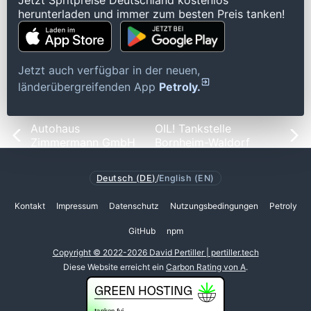
Jetzt Spritpreise Deutschland kostenlos
herunterladen und immer zum besten Preis tanken!
Jetzt auch verfügbar in der neuen,
länderübergreifenden App
Petroly.
Autohaus
OIL! Tankstelle
Zimmermann GmbH
Bornheim-Waldorf
Deutsch (DE)
/
English (EN)
Kontakt
Impressum
Datenschutz
Nutzungsbedingungen
Petroly
GitHub
npm
Copyright © 2022-2026 David Pertiller | pertiller.tech
Diese Website erreicht ein
Carbon Rating von A
.