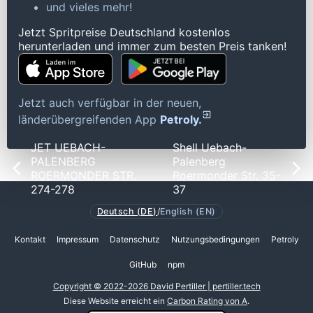
und vieles mehr!
Jetzt Spritpreise Deutschland kostenlos
herunterladen und immer zum besten Preis tanken!
Jetzt auch verfügbar in der neuen,
länderübergreifenden App
Petroly.
JET UEBACH-
Shell Uebach-
PALENBERG
Palenberg
ROERMONDER STR.
Roermonder Str. 35-
274-278
37
Deutsch (DE)
/
English (EN)
Kontakt
Impressum
Datenschutz
Nutzungsbedingungen
Petroly
GitHub
npm
Copyright © 2022-2026 David Pertiller | pertiller.tech
Diese Website erreicht ein
Carbon Rating von A
.