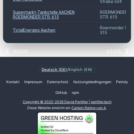
Straße 504
Supermarkt-Tankstelle AACHEN
ROERMONDER
ROERMONDER STR. 615
STR. 615
Roermonder Str.
TotalEnergies Aachen
315
52070
52074
Deutsch (DE)
/
English (EN)
Kontakt
Impressum
Datenschutz
Nutzungsbedingungen
Petroly
GitHub
npm
Copyright © 2022-2026 David Pertiller | pertiller.tech
Diese Website erreicht ein
Carbon Rating von A
.