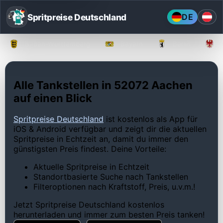
Spritpreise Deutschland
DE
Baden-Württemberg
Bayern
Berlin
Alle Tankstellen in 52072 Aachen
auf einen Blick
Spritpreise Deutschland
ist kostenlos als App für
iOS & Android verfügbar und zeigt dir die aktuellen
Spritpreise in Echtzeit an, damit du immer den
günstigsten Preis findest. Deine Vorteile:
Aktuelle Spritpreise in Echtzeit
Standortbasierte Suche nach Tankstellen
Filteroptionen nach Kraftstoff, Preis, u.v.m.!
Jetzt Spritpreise Deutschland kostenlos
herunterladen und immer zum besten Preis tanken!