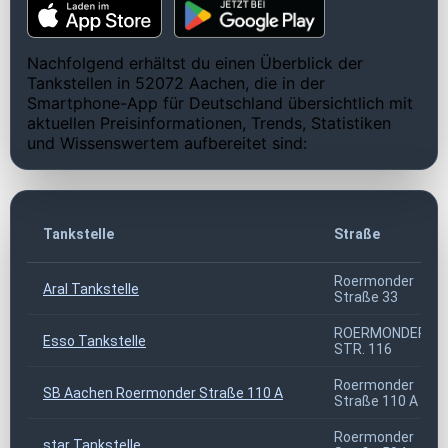
Nachfolgend erhältst du einen Überblick der
Tankstellen in 52072 Aachen, die in der
Smartphone-App für Deutschland übersichtlich mit
aktuellen Preisinformationen, Trends, Statistiken
und Wissenswertem aufbereitet sind:
Tankstelle
Straße
Roermonder
Aral Tankstelle
Straße 33
ROERMONDER
Esso Tankstelle
STR. 116
Roermonder
SB Aachen Roermonder Straße 110 A
Straße 110 A
Roermonder
star Tankstelle