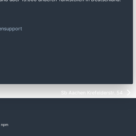
tensupport
Sb Aachen Krefelderstr. 54
npm