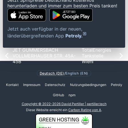
Jetzt Spritpreise Deutschland kostenlos
herunterladen und immer zum besten Preis tanken!
Jetzt auch verfügbar in der neuen,
länderübergreifenden App
Petroly.
JET GUMMERSBACH
TotalEnergies
VOLLMERHAUSER STR. 45A-
Tankstelle
45B
Wiehl
Deutsch (DE)
/
English (EN)
Kontakt
Impressum
Datenschutz
Nutzungsbedingungen
Petroly
GitHub
npm
Copyright © 2022-2026 David Pertiller | pertiller.tech
Diese Website erreicht ein
Carbon Rating von A
.