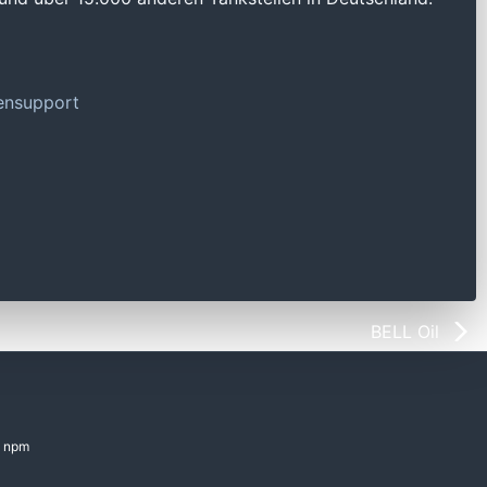
tensupport
BELL Oil
npm