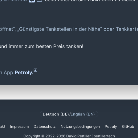
geöffnet“, „Günstigste Tankstellen in der Nähe“ oder Tankkar
 und immer zum besten Preis tanken!
den App
Petroly.
Deutsch (DE)
/
English (EN)
akt
Impressum
Datenschutz
Nutzungsbedingungen
Petroly
GitHub
Copyright © 2022-2026 David Pertiller | pertiller.tech