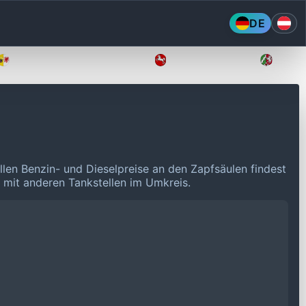
DE
Mecklenburg-Vorpommern
Niedersachsen
Nordr
llen Benzin- und Dieselpreise an den Zapfsäulen findest
n mit anderen Tankstellen im Umkreis.