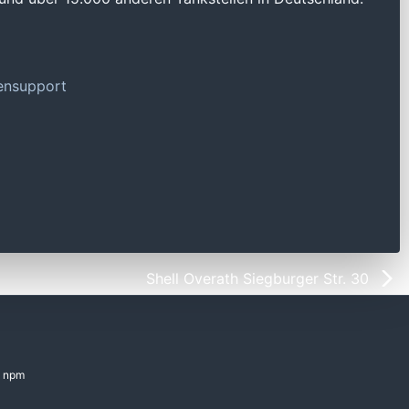
tensupport
Shell Overath Siegburger Str. 30
npm