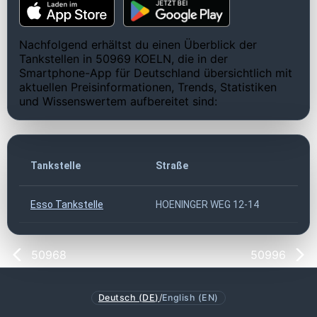
Nachfolgend erhältst du einen Überblick der
Tankstellen in 50969 KOELN, die in der
Smartphone-App für Deutschland übersichtlich mit
aktuellen Preisinformationen, Trends, Statistiken
und Wissenswertem aufbereitet sind:
Tankstelle
Straße
Esso Tankstelle
HOENINGER WEG 12-14
50968
50996
Deutsch (DE)
/
English (EN)