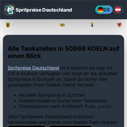
Spritpreise Deutschland
DE
Baden-Württemberg
Bayern
Berlin
Alle Tankstellen in 50969 KOELN auf
einen Blick
Spritpreise Deutschland
ist kostenlos als App für
iOS & Android verfügbar und zeigt dir die aktuellen
Spritpreise in Echtzeit an, damit du immer den
günstigsten Preis findest. Deine Vorteile:
Aktuelle Spritpreise in Echtzeit
Standortbasierte Suche nach Tankstellen
Filteroptionen nach Kraftstoff, Preis, u.v.m.!
Jetzt Spritpreise Deutschland kostenlos
herunterladen und immer zum besten Preis tanken!