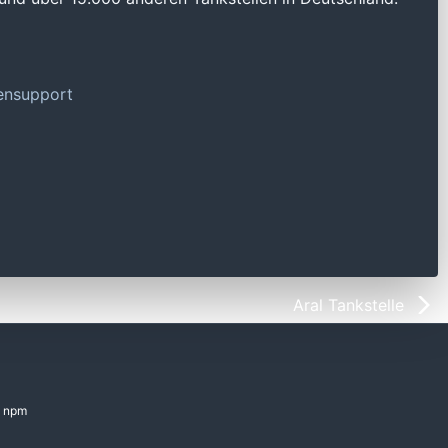
tensupport
Aral Tankstelle
npm