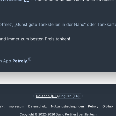
geöffnet“, „Günstigste Tankstellen in der Nähe“ oder Tankkar
 und immer zum besten Preis tanken!
den App
Petroly.
Deutsch (DE)
/
English (EN)
akt
Impressum
Datenschutz
Nutzungsbedingungen
Petroly
GitHub
Copyright © 2022-2026 David Pertiller | pertiller.tech