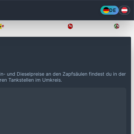
DE
Mecklenburg-Vorpommern
Niedersachsen
Nordr
in- und Dieselpreise an den Zapfsäulen findest du in der
eren Tankstellen im Umkreis.