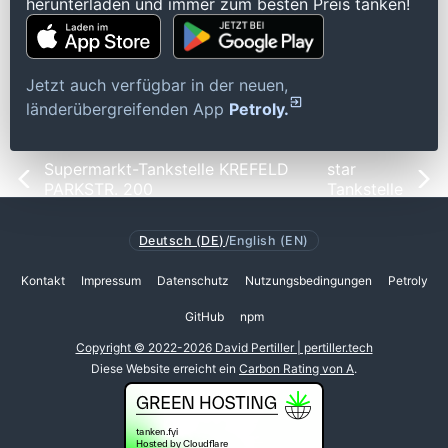
herunterladen und immer zum besten Preis tanken!
Jetzt auch verfügbar in der neuen,
länderübergreifenden App
Petroly.
Supermarkt-Tankstelle KREFELD
star
PARKSTR. 200
Tankstelle
Deutsch (DE)
/
English (EN)
Kontakt
Impressum
Datenschutz
Nutzungsbedingungen
Petroly
GitHub
npm
Copyright © 2022-2026 David Pertiller | pertiller.tech
Diese Website erreicht ein
Carbon Rating von A
.