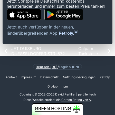
Jetzt Spritpreise Deutschland kostenlos
herunterladen und immer zum besten Preis tanken!
Jetzt auch verfügbar in der neuen,
länderübergreifenden App
Petroly.
JET DUISBURG
Calpam
DUESSELDORFER STR. 572
Tankstelle
Deutsch (DE)
/
English (EN)
Kontakt
Impressum
Datenschutz
Nutzungsbedingungen
Petroly
GitHub
npm
Copyright © 2022-2026 David Pertiller | pertiller.tech
Diese Website erreicht ein
Carbon Rating von A
.