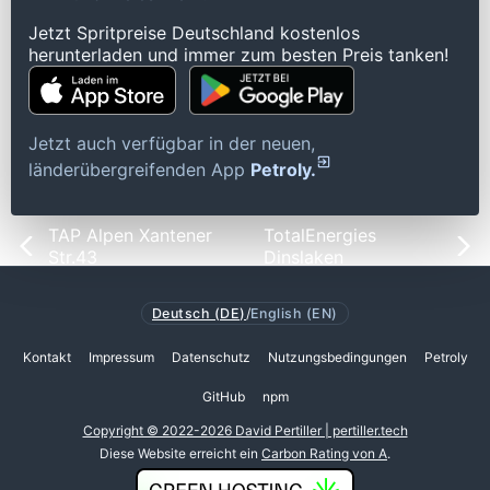
Jetzt Spritpreise Deutschland kostenlos
herunterladen und immer zum besten Preis tanken!
Jetzt auch verfügbar in der neuen,
länderübergreifenden App
Petroly.
TAP Alpen Xantener
TotalEnergies
Str.43
Dinslaken
Deutsch (DE)
/
English (EN)
Kontakt
Impressum
Datenschutz
Nutzungsbedingungen
Petroly
GitHub
npm
Copyright © 2022-2026 David Pertiller | pertiller.tech
Diese Website erreicht ein
Carbon Rating von A
.