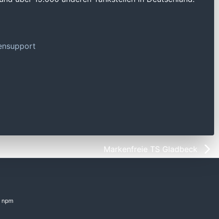
tensupport
Markenfreie TS Gladbeck
npm