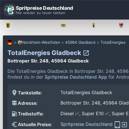
Spritpreise Deutschland
Nie wieder zu teuer tanken
Baden-Württemberg
Bayern
Berlin
Nordrhein-Westfalen
45964 Gladbeck
TotalEnergies
TotalEnergies Gladbeck
Bottroper Str. 248, 45964 Gladbeck
Die TotalEnergies Gladbeck in Bottroper Str. 248, 459
findest du in der
Spritpreise Deutschland App
für Andro
TotalEnergies Gladbeck
Tankstelle:
Bottroper Str. 248, 45964 Gla
Adresse:
Diesel ✅, Super E10 ✅, Super 
Treibstoffe:
Spritpreise Deutschland
Aktuelle Preise: