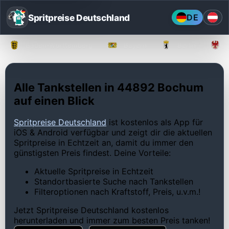
Spritpreise Deutschland
DE
Baden-Württemberg
Bayern
Berlin
Alle Tankstellen in 44892 Bochum
auf einen Blick
Spritpreise Deutschland
ist kostenlos als App für
iOS & Android verfügbar und zeigt dir die aktuellen
Spritpreise in Echtzeit an, damit du immer den
günstigsten Preis findest. Deine Vorteile:
Aktuelle Spritpreise in Echtzeit
Standortbasierte Suche nach Tankstellen
Filteroptionen nach Kraftstoff, Preis, u.v.m.!
Jetzt Spritpreise Deutschland kostenlos
herunterladen und immer zum besten Preis tanken!