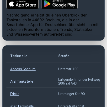
Nachfolgend erhältst du einen Überblick der
Tankstellen in 44892 Bochum, die in der
Smartphone-App für Deutschland übersichtlich mit
aktuellen Preisinformationen, Trends, Statistiken
und Wissenswertem aufbereitet sind:
Tankstelle
Straße
Access Bochum
Unterstr. 100
Lütgendortmunder Hellweg
Aral Tankstelle
200/a.d A40
Fricke
Ümminger Str. 90
star Tankstelle
Unterstraße 118