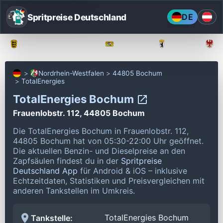
Spritpreise Deutschland
DE
Baden-Württemberg
Bayern
Berlin
Nordrhein-Westfalen
44805 Bochum
TotalEnergies
TotalEnergies Bochum
Frauenlobstr. 112, 44805 Bochum
Die TotalEnergies Bochum in Frauenlobstr. 112,
44805 Bochum hat von 05:30-22:00 Uhr geöffnet.
Die aktuellen Benzin- und Dieselpreise an den
Zapfsäulen findest du in der
Spritpreise
Deutschland App
für Android & iOS – inklusive
Echtzeitdaten, Statistiken und Preisvergleichen mit
anderen Tankstellen im Umkreis.
TotalEnergies Bochum
Tankstelle: