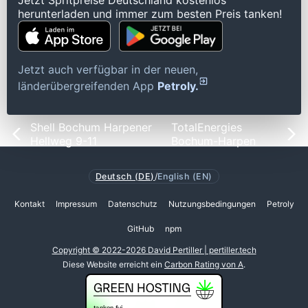
Jetzt Spritpreise Deutschland kostenlos
herunterladen und immer zum besten Preis tanken!
Jetzt auch verfügbar in der neuen,
länderübergreifenden App
Petroly.
Shell Bochum Harpener
TotalEnergies
Hellweg 9-11
Bochum-Harpen
Deutsch (DE)
/
English (EN)
Kontakt
Impressum
Datenschutz
Nutzungsbedingungen
Petroly
GitHub
npm
Copyright © 2022-2026 David Pertiller | pertiller.tech
Diese Website erreicht ein
Carbon Rating von A
.