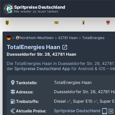
Spritpreise Deutschland
Nie wieder zu teuer tanken
Baden-Württemberg
Bayern
Berlin
Nordrhein-Westfalen
42781 Haan
TotalEnergies
TotalEnergies Haan
Duesseldorfer Str. 28, 42781 Haan
Die TotalEnergies Haan in Duesseldorfer Str. 28, 4278
der
Spritpreise Deutschland App
für Android & iOS – in
TotalEnergies Haan
Tankstelle:
Duesseldorfer Str. 28, 42781 H
Adresse:
Diesel ✅, Super E10 ✅, Super 
Treibstoffe:
Spritpreise Deutschland
Aktuelle Preise: