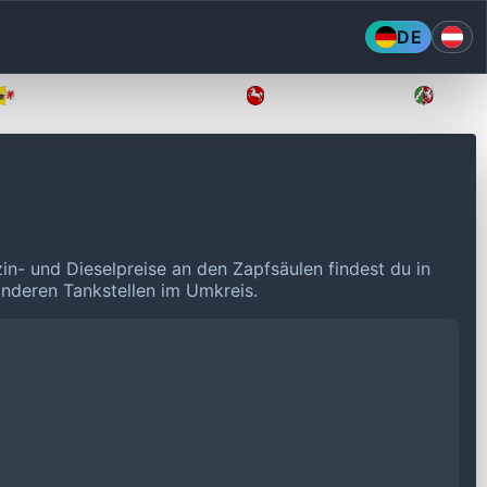
DE
Mecklenburg-Vorpommern
Niedersachsen
Nordr
zin- und Dieselpreise an den Zapfsäulen findest du in
 anderen Tankstellen im Umkreis.