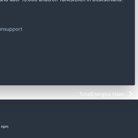
tensupport
TotalEnergies Haan
npm