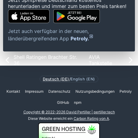
Jetzt Spritpreise Deutschland kostenlos
herunterladen und immer zum besten Preis tanken!
Jetzt auch verfügbar in der neuen,
länderübergreifenden App
Petroly.
Shell Ratingen Brachter Str.
AVIA
36
Tankstelle
Deutsch (DE)
/
English (EN)
Kontakt
Impressum
Datenschutz
Nutzungsbedingungen
Petroly
GitHub
npm
Copyright © 2022-2026 David Pertiller | pertiller.tech
Diese Website erreicht ein
Carbon Rating von A
.