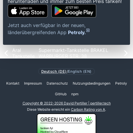
herunterladen und immer zum besten Preis tanken!
Jetzt auch verfügbar in der neuen,
länderübergreifenden App
Petroly.
Aral
Supermarkt-Tankstelle BRAKEL
Tankstelle
WARBURGER STR. 38
Deutsch (DE)
/
English (EN)
Kontakt
Impressum
Datenschutz
Nutzungsbedingungen
Petroly
GitHub
npm
Copyright © 2022-2026 David Pertiller | pertiller.tech
Diese Website erreicht ein
Carbon Rating von A
.