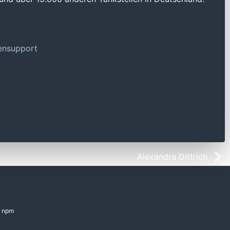
tensupport
Alexandra Dittrich
npm