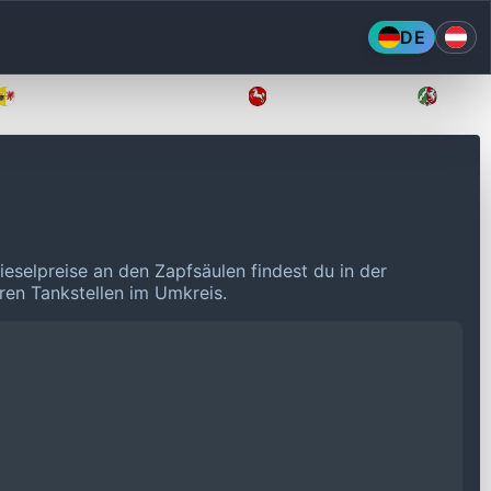
DE
Mecklenburg-Vorpommern
Niedersachsen
Nordr
ieselpreise an den Zapfsäulen findest du in der
eren Tankstellen im Umkreis.