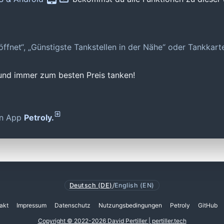
geöffnet“, „Günstigste Tankstellen in der Nähe“ oder Tankkar
 und immer zum besten Preis tanken!
den App
Petroly.
Deutsch (DE)
/
English (EN)
akt
Impressum
Datenschutz
Nutzungsbedingungen
Petroly
GitHub
Copyright © 2022-2026 David Pertiller | pertiller.tech