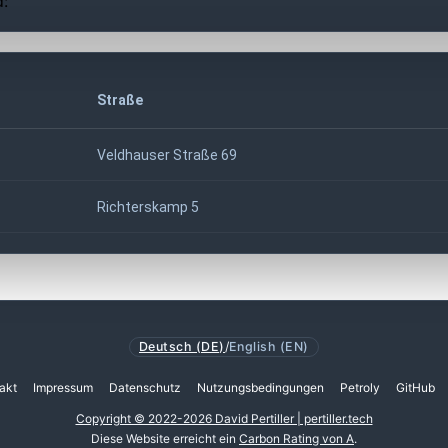
d:
Straße
Veldhauser Straße 69
Richterskamp 5
Deutsch (DE)
/
English (EN)
akt
Impressum
Datenschutz
Nutzungsbedingungen
Petroly
GitHub
Copyright © 2022-2026 David Pertiller | pertiller.tech
Diese Website erreicht ein
Carbon Rating von A
.