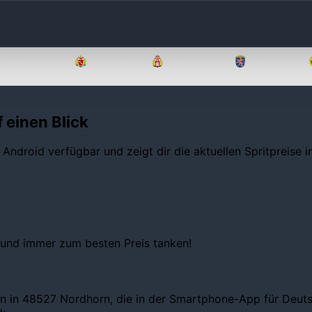
Brandenburg
Bremen
Hamburg
Hessen
 einen Blick
 Android verfügbar und zeigt dir die aktuellen Spritpreise 
 und immer zum besten Preis tanken!
en in 48527 Nordhorn, die in der Smartphone-App für Deutsc