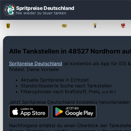
Spritpreise Deutschland
Nie wieder zu teuer tanken
Baden-Württemberg
Bayern
Berlin
Alle Tankstellen in 48527 Nordhorn auf
Spritpreise Deutschland
ist kostenlos als App für iOS &
findest. Deine Vorteile:
Aktuelle Spritpreise in Echtzeit
Standortbasierte Suche nach Tankstellen
Filteroptionen nach Kraftstoff, Preis, u.v.m.!
Jetzt Spritpreise Deutschland kostenlos herunterladen
Nachfolgend erhältst du einen Überblick der Tankstell