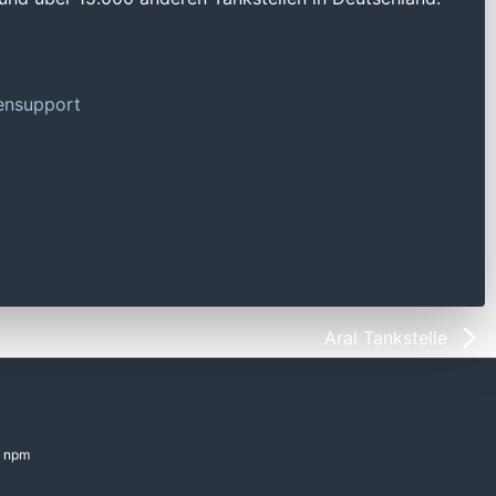
tensupport
Aral Tankstelle
npm