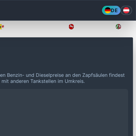
DE
Mecklenburg-Vorpommern
Niedersachsen
Nordr
len Benzin- und Dieselpreise an den Zapfsäulen findest
n mit anderen Tankstellen im Umkreis.