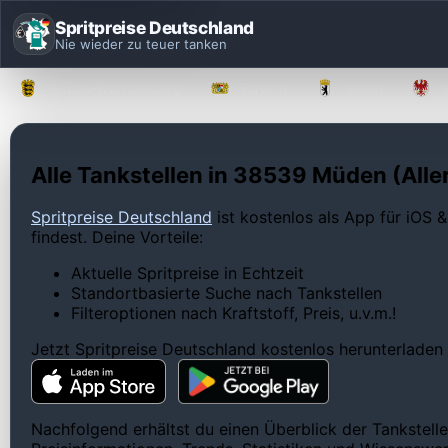
Spritpreise Deutschland
Nie wieder zu teuer tanken
Baden-Württemberg
Bayern
Berlin
Alle Tankstellen in 38539 Müden (Aller
Spritpreise Deutschland
ist kostenlos als App für iOS &
findest. Deine Vorteile:
Aktuelle Spritpreise in Echtzeit
Standortbasierte Suche nach Tankstellen
Filteroptionen nach Kraftstoff, Preis, u.v.m.!
Jetzt Spritpreise Deutschland kostenlos herunterladen
Nachfolgend erhältst du einen Überblick der Tankstelle