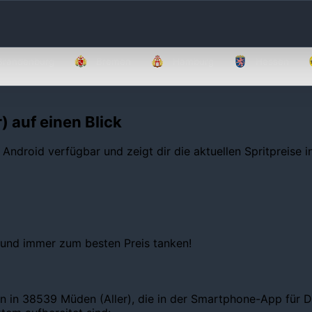
Brandenburg
Bremen
Hamburg
Hessen
) auf einen Blick
 Android verfügbar und zeigt dir die aktuellen Spritpreise 
 und immer zum besten Preis tanken!
n in 38539 Müden (Aller), die in der Smartphone-App für De