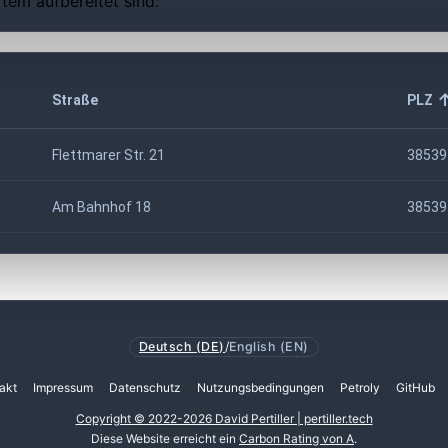
tem aufbereitet sind:
Straße
PLZ
Flettmarer Str. 21
38539
Am Bahnhof 18
38539
Deutsch (DE)
/
English (EN)
akt
Impressum
Datenschutz
Nutzungsbedingungen
Petroly
GitHub
Copyright © 2022-2026 David Pertiller | pertiller.tech
Diese Website erreicht ein
Carbon Rating von A
.